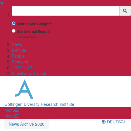
✖
Suchbegriff
Search with Google™
Use Internal Search
(limited result quality)
News
Institute
People
Research
TEACHING
Knowledge Transfer
Göttingen Diversity Research Institute
Menü
Menü
DEUTSCH
News Archive 2020