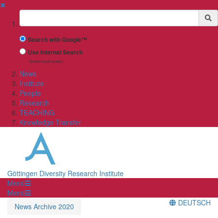
✖
Suchbegriff
Search with Google™
Use Internal Search
(limited result quality)
News
Institute
People
Research
TEACHING
Knowledge Transfer
Göttingen Diversity Research Institute
Menü
Menü
DEUTSCH
News Archive 2020