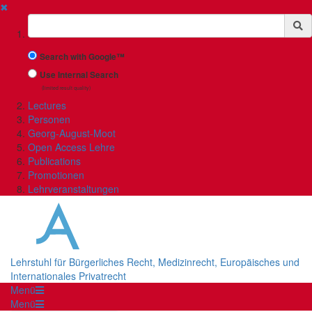
✖
Suchbegriff
Search with Google™
Use Internal Search
(limited result quality)
Lectures
Personen
Georg-August-Moot
Open Access Lehre
Publications
Promotionen
Lehrveranstaltungen
Lehrstuhl für Bürgerliches Recht, Medizinrecht, Europäisches und
Internationales Privatrecht
Menü
Menü