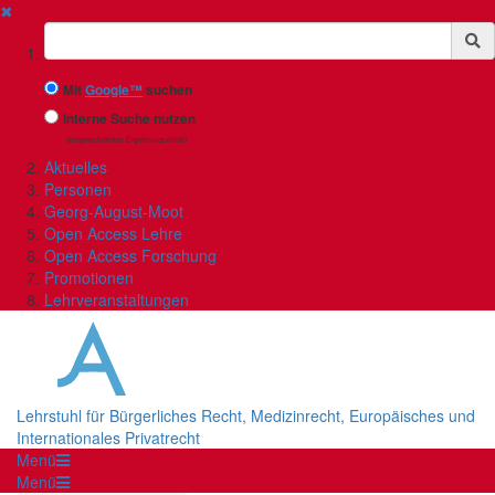
✖
Suchbegriff
Mit
Google™
suchen
Interne Suche nutzen
(eingeschränkte Ergebnisqualität)
Aktuelles
Personen
Georg-August-Moot
Open Access Lehre
Open Access Forschung
Promotionen
Lehrveranstaltungen
Lehrstuhl für Bürgerliches Recht, Medizinrecht, Europäisches und
Internationales Privatrecht
Menü
Menü