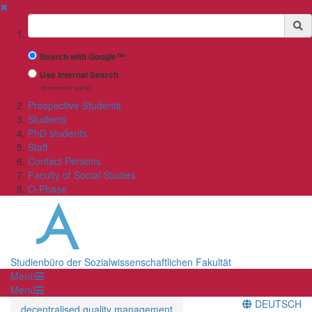
✖
Suchbegriff
Search with Google™
Use Internal Search
(limited result quality)
Prospective Students
Students
PhD students
Staff
Contact Persons
Faculty of Social Studies
O-Phase
Studienbüro der Sozialwissenschaftlichen Fakultät
Menü
Menü
DEUTSCH
decentralised quality management