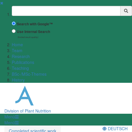
✖
Suchbegriff
Search with Google™
Use Internal Search
(limited result quality)
Home
Team
Research
Publications
Teaching
BSc-/MSc-Themes
History
Division of Plant Nutrition
Menü
Menü
DEUTSCH
Completed scientific work