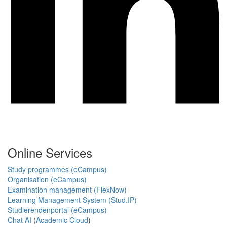
Online Services
Study programmes (eCampus)
Organisation (eCampus)
Examination management (FlexNow)
Learning Management System (Stud.IP)
Studierendenportal (eCampus)
Chat AI
(
Academic Cloud
)