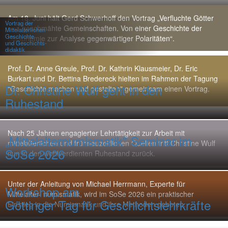
Am 18. Juni hält Gerd Schwerhoff den Vortrag „Verfluchte Götter
Vortrag der
und geschmähte Gemeinschaften. Von einer Geschichte der
Mittelalterlichen
Geschichte
Blasphemie zur Analyse gegenwärtiger Polaritäten“.
und Geschichts-
didaktik
Prof. Dr. Anne Greule, Prof. Dr. Kathrin Klausmeier, Dr. Eric
Burkart und Dr. Bettina Bredereck hielten im Rahmen der Tagung
Dr. Christine Wulf geht in den
"Geschichte machen und gestalten" gemeinsam einen Vortrag.
Ruhestand
Nach 25 Jahren engagierter Lehrtätigkeit zur Arbeit mit
„Mittelalternumismatik" Seminar im
mittelalterlichen und frühneuzeitlichen Quellen tritt Christine Wulf
SoSe 2026
nun in den wohlverdienten Ruhestand zurück.
Unter der Anleitung von Michael Herrmann, Experte für
Workshop am
Mittelalter- numismatik, wird im SoSe 2026 ein praktischer
Göttinger Tag für Geschichtslehrkräfte
Einstieg in die Numismatik und ihre Methoden geboten.