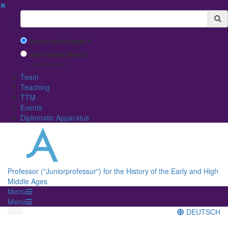
✖
Suchbegriff
Search with Google™
Use Internal Search
(limited result quality)
Team
Teaching
TTM
Events
Diplomatic Apparatus
Professor ("Juniorprofessur") for the History of the Early and High
Middle Ages
Menü
Menü
DEUTSCH