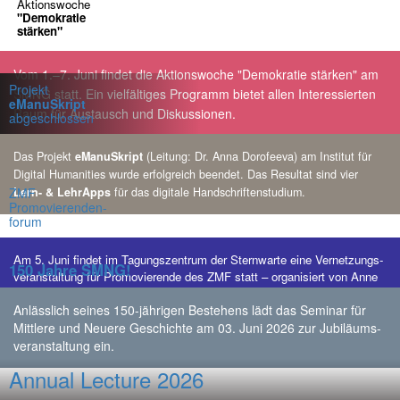
Aktionswoche
"Demokratie
stärken"
Vom 1.–7. Juni findet die Aktionswoche "Demokratie stärken" am
Projekt
SMNG statt. Ein vielfältiges Programm bietet allen Interessierten
eManuSkript
Raum für Austausch und Diskussionen.
abgeschlossen
Das Projekt
eManuSkript
(Leitung: Dr. Anna Dorofeeva) am Institut für
Digital Humanities wurde erfolgreich beendet. Das Resultat sind vier
ZMF
Lern- & LehrApps
für das digitale Handschriftenstudium.
Promovierenden-
forum
Am 5. Juni findet im Tagungszentrum der Sternwarte eine Vernetzungs-
150 Jahre SMNG!
veranstaltung für Promovierende des ZMF statt – organisiert von Anne
Greule, Henrike Manuwald und Winfried Rudolf.
Anlässlich seines 150-jährigen Bestehens lädt das Seminar für
Mittlere und Neuere Geschichte am 03. Juni 2026 zur Jubiläums-
veranstaltung ein.
Annual Lecture 2026