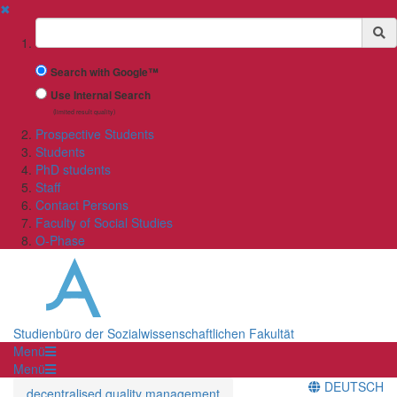
✖
Suchbegriff
Search with Google™
Use Internal Search
(limited result quality)
Prospective Students
Students
PhD students
Staff
Contact Persons
Faculty of Social Studies
O-Phase
Studienbüro der Sozialwissenschaftlichen Fakultät
Menü
Menü
DEUTSCH
decentralised quality management