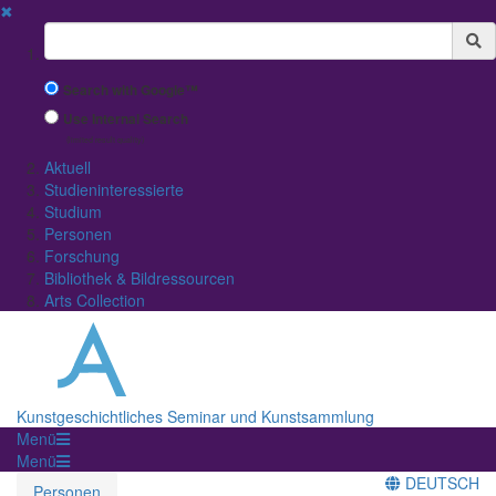
✖
Suchbegriff
Search with Google™
Use Internal Search
(limited result quality)
Aktuell
Studieninteressierte
Studium
Personen
Forschung
Bibliothek & Bildressourcen
Arts Collection
Kunstgeschichtliches Seminar und Kunstsammlung
Menü
Menü
DEUTSCH
Personen