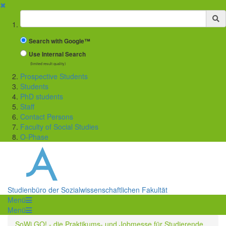
✖
Suchbegriff
Search with Google™
Use Internal Search
(limited result quality)
Prospective Students
Students
PhD students
Staff
Contact Persons
Faculty of Social Studies
O-Phase
Studienbüro der Sozialwissenschaftlichen Fakultät
Menü
Menü
SoWi GO! - die Praktikums- und Jobmesse für Studierende