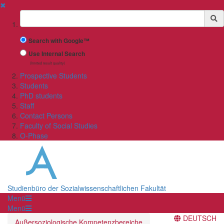
✖
Suchbegriff
Search with Google™
Use Internal Search
(limited result quality)
Prospective Students
Students
PhD students
Staff
Contact Persons
Faculty of Social Studies
O-Phase
Studienbüro der Sozialwissenschaftlichen Fakultät
Menü
Menü
DEUTSCH
Außersoziologische Kompetenzbereiche