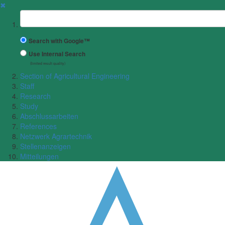
✖
Suchbegriff
Search with Google™
Use Internal Search
(limited result quality)
Section of Agricultural Engineering
Staff
Research
Study
Abschlussarbeiten
References
Netzwerk Agrartechnik
Stellenanzeigen
Mitteilungen