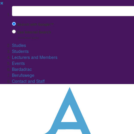
✖
Suchbegriff
Search with Google™
Use Internal Search
(limited result quality)
Studies
Students
Lecturers and Members
Events
Bardadrac
Berufswege
Contact and Staff