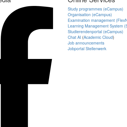
Study programmes (eCampus)
Organisation (eCampus)
Examination management (Flex
Learning Management System (S
Studierendenportal (eCampus)
Chat AI
(
Academic Cloud
)
Job announcements
Jobportal Stellenwerk