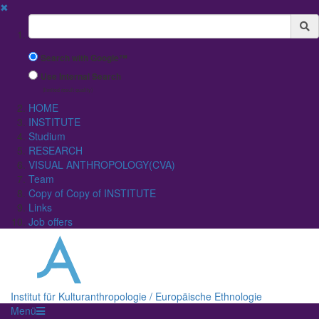
✖
Suchbegriff
Search with Google™
Use Internal Search
(limited result quality)
HOME
INSTITUTE
Studium
RESEARCH
VISUAL ANTHROPOLOGY(CVA)
Team
Copy of Copy of INSTITUTE
Links
Job offers
Institut für Kulturanthropologie / Europäische Ethnologie
Menü