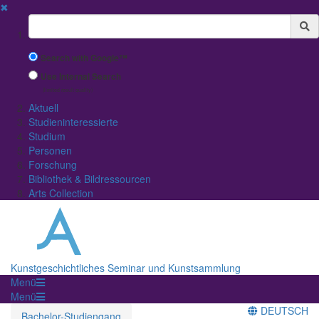
✖
Suchbegriff
Search with Google™
Use Internal Search
(limited result quality)
Aktuell
Studieninteressierte
Studium
Personen
Forschung
Bibliothek & Bildressourcen
Arts Collection
Kunstgeschichtliches Seminar und Kunstsammlung
Menü
Menü
DEUTSCH
Bachelor-Studiengang