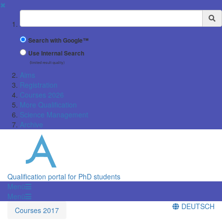
✖
Suchbegriff
Search with Google™
Use Internal Search
(limited result quality)
Aims
Registration
Courses 2026
More Qualification
Science Management
Archive
Qualification portal for PhD students
Menü
Menü
DEUTSCH
Courses 2017