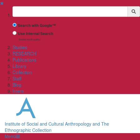
✖
Suchbegriff
Search with Google™
Use Internal Search
(limited result quality)
Studies
RESEARCH
Publications
Library
Collection
Staff
Blog
Intern
Institute of Social and Cultural Anthropology and The
Ethnographic Collection
Menü