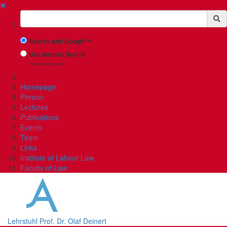
✖
Suchbegriff
Search with Google™
Use Internal Search
(limited result quality)
Homepage
Person
Lectures
Publications
Events
Team
Links
Institute of Labour Law
Faculty of Law
Lehrstuhl Prof. Dr. Olaf Deinert