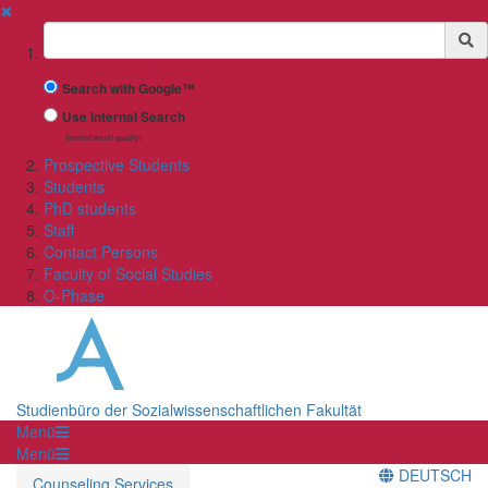
✖
Suchbegriff
Search with Google™
Use Internal Search
(limited result quality)
Prospective Students
Students
PhD students
Staff
Contact Persons
Faculty of Social Studies
O-Phase
Studienbüro der Sozialwissenschaftlichen Fakultät
Menü
Menü
DEUTSCH
Counseling Services