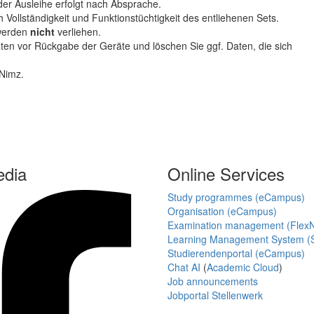
der Ausleihe erfolgt nach Absprache.
h Vollständigkeit und Funktionstüchtigkeit des entliehenen Sets.
 werden
nicht
verliehen.
ten vor Rückgabe der Geräte und löschen Sie ggf. Daten, die sich
 Nimz.
edia
Online Services
Study programmes (eCampus)
Organisation (eCampus)
Examination management (Flex
Learning Management System (S
Studierendenportal (eCampus)
Chat AI
(
Academic Cloud
)
Job announcements
Jobportal Stellenwerk