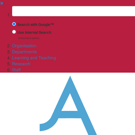
✖
Suchbegriff
Search with Google™
Use Internal Search
(limited result quality)
Organisation
Departments
Learning and Teaching
Research
Staff