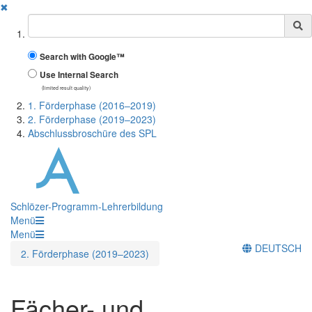
✖
Suchbegriff
Search with Google™
Use Internal Search
(limited result quality)
1. Förderphase (2016–2019)
2. Förderphase (2019–2023)
Abschlussbroschüre des SPL
Schlözer-Programm-Lehrerbildung
Menü
Menü
DEUTSCH
2. Förderphase (2019–2023)
Fächer- und