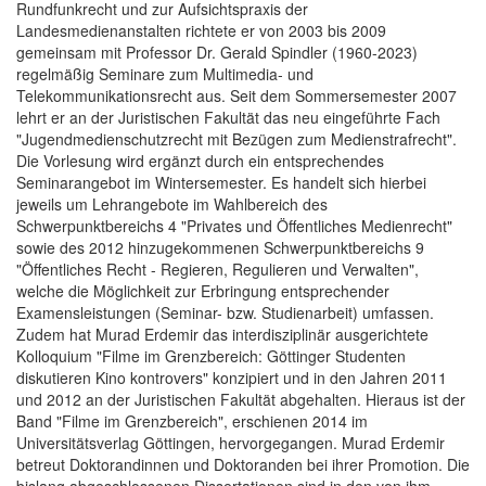
Rundfunkrecht und zur Aufsichtspraxis der
Landesmedienanstalten richtete er von 2003 bis 2009
gemeinsam mit Professor Dr. Gerald Spindler (1960-2023)
regelmäßig Seminare zum Multimedia- und
Telekommunikationsrecht aus. Seit dem Sommersemester 2007
lehrt er an der Juristischen Fakultät das neu eingeführte Fach
"Jugendmedienschutzrecht mit Bezügen zum Medienstrafrecht".
Die Vorlesung wird ergänzt durch ein entsprechendes
Seminarangebot im Wintersemester. Es handelt sich hierbei
jeweils um Lehrangebote im Wahlbereich des
Schwerpunktbereichs 4 "Privates und Öffentliches Medienrecht"
sowie des 2012 hinzugekommenen Schwerpunktbereichs 9
"Öffentliches Recht - Regieren, Regulieren und Verwalten",
welche die Möglichkeit zur Erbringung entsprechender
Examensleistungen (Seminar- bzw. Studienarbeit) umfassen.
Zudem hat Murad Erdemir das interdisziplinär ausgerichtete
Kolloquium "Filme im Grenzbereich: Göttinger Studenten
diskutieren Kino kontrovers" konzipiert und in den Jahren 2011
und 2012 an der Juristischen Fakultät abgehalten. Hieraus ist der
Band "Filme im Grenzbereich", erschienen 2014 im
Universitätsverlag Göttingen, hervorgegangen. Murad Erdemir
betreut Doktorandinnen und Doktoranden bei ihrer Promotion. Die
bislang abgeschlossenen Dissertationen sind in den von ihm