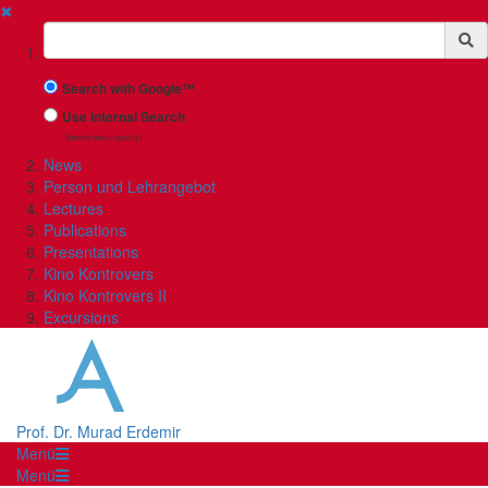
✖
Suchbegriff
Search with Google™
Use Internal Search
(limited result quality)
News
Person und Lehrangebot
Lectures
Publications
Presentations
Kino Kontrovers
Kino Kontrovers II
Excursions
Prof. Dr. Murad Erdemir
Menü
Menü