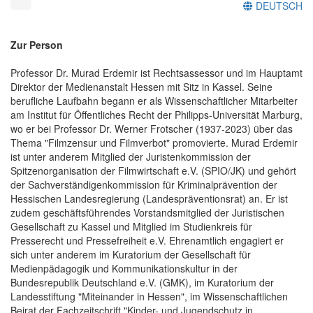
DEUTSCH
Zur Person
Professor Dr. Murad Erdemir ist Rechtsassessor und im Hauptamt
Direktor der Medienanstalt Hessen mit Sitz in Kassel. Seine
berufliche Laufbahn begann er als Wissenschaftlicher Mitarbeiter
am Institut für Öffentliches Recht der Philipps-Universität Marburg,
wo er bei Professor Dr. Werner Frotscher (1937-2023) über das
Thema "Filmzensur und Filmverbot" promovierte. Murad Erdemir
ist unter anderem Mitglied der Juristenkommission der
Spitzenorganisation der Filmwirtschaft e.V. (SPIO/JK) und gehört
der Sachverständigenkommission für Kriminalprävention der
Hessischen Landesregierung (Landespräventionsrat) an. Er ist
zudem geschäftsführendes Vorstandsmitglied der Juristischen
Gesellschaft zu Kassel und Mitglied im Studienkreis für
Presserecht und Pressefreiheit e.V. Ehrenamtlich engagiert er
sich unter anderem im Kuratorium der Gesellschaft für
Medienpädagogik und Kommunikationskultur in der
Bundesrepublik Deutschland e.V. (GMK), im Kuratorium der
Landesstiftung "Miteinander in Hessen", im Wissenschaftlichen
Beirat der Fachzeitschrift "Kinder- und Jugendschutz in