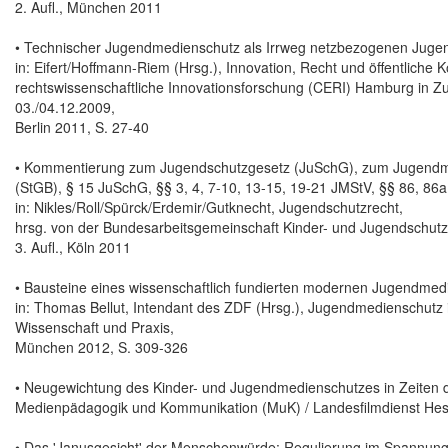
2. Aufl., München 2011
• Technischer Jugendmedienschutz als Irrweg netzbezogenen Juge
in: Eifert/Hoffmann-Riem (Hrsg.), Innovation, Recht und öffentlich
rechtswissenschaftliche Innovationsforschung (CERI) Hamburg in Z
03./04.12.2009,
Berlin 2011, S. 27-40
• Kommentierung zum Jugendschutzgesetz (JuSchG), zum Jugendme
(StGB), § 15 JuSchG, §§ 3, 4, 7-10, 13-15, 19-21 JMStV, §§ 86, 86
in: Nikles/Roll/Spürck/Erdemir/Gutknecht, Jugendschutzrecht,
hrsg. von der Bundesarbeitsgemeinschaft Kinder- und Jugendschutz 
3. Aufl., Köln 2011
• Bausteine eines wissenschaftlich fundierten modernen Jugendmed
in: Thomas Bellut, Intendant des ZDF (Hrsg.), Jugendmedienschutz 
Wissenschaft und Praxis,
München 2012, S. 309-326
• Neugewichtung des Kinder- und Jugendmedienschutzes in Zeiten der D
Medienpädagogik und Kommunikation (MuK) / Landesfilmdienst Hess
• Das 'Janusgesicht' der Menschenwürde: Regulierung im Spannungs