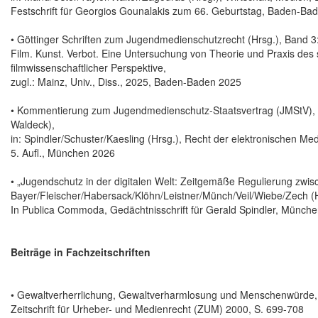
Festschrift für Georgios Gounalakis zum 66. Geburtstag, Baden-Ba
• Göttinger Schriften zum Jugendmedienschutzrecht (Hrsg.), Band 3:
Film. Kunst. Verbot. Eine Untersuchung von Theorie und Praxis des 
filmwissenschaftlicher Perspektive,
zugl.: Mainz, Univ., Diss., 2025, Baden-Baden 2025
• Kommentierung zum Jugendmedienschutz-Staatsvertrag (JMStV), §
Waldeck),
in: Spindler/Schuster/Kaesling (Hrsg.), Recht der elektronischen Med
5. Aufl., München 2026
• „Jugendschutz in der digitalen Welt: Zeitgemäße Regulierung zwis
Bayer/Fleischer/Habersack/Klöhn/Leistner/Münch/Veil/Wiebe/Zech (H
In Publica Commoda, Gedächtnisschrift für Gerald Spindler, Münch
Beiträge in Fachzeitschriften
• Gewaltverherrlichung, Gewaltverharmlosung und Menschenwürde,
Zeitschrift für Urheber- und Medienrecht (ZUM) 2000, S. 699-708