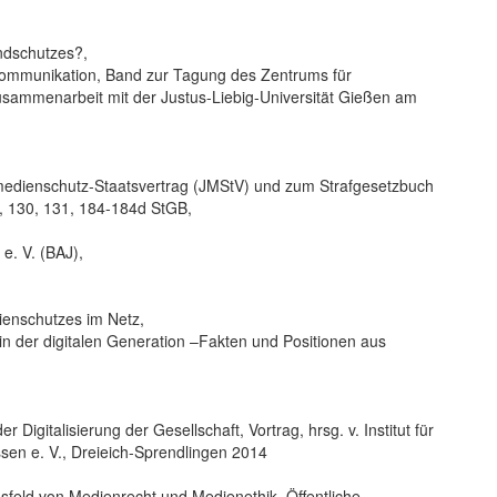
ndschutzes?,
e Kommunikation, Band zur Tagung des Zentrums für
usammenarbeit mit der Justus-Liebig-Universität Gießen am
dienschutz-Staatsvertrag (JMStV) und zum Strafgesetzbuch
a, 130, 131, 184-184d StGB,
e. V. (BAJ),
ienschutzes im Netz,
in der digitalen Generation –Fakten und Positionen aus
igitalisierung der Gesellschaft, Vortrag, hrsg. v. Institut für
en e. V., Dreieich-Sprendlingen 2014
feld von Medienrecht und Medienethik, Öffentliche