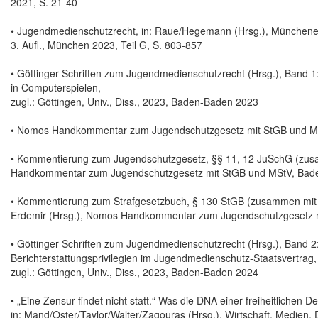
2021, S. 21-40
• Jugendmedienschutzrecht, in: Raue/Hegemann (Hrsg.), Münchene
3. Aufl., München 2023, Teil G, S. 803-857
• Göttinger Schriften zum Jugendmedienschutzrecht (Hrsg.), Band 
in Computerspielen,
zugl.: Göttingen, Univ., Diss., 2023, Baden-Baden 2023
• Nomos Handkommentar zum Jugendschutzgesetz mit StGB und MS
• Kommentierung zum Jugendschutzgesetz, §§ 11, 12 JuSchG (zusam
Handkommentar zum Jugendschutzgesetz mit StGB und MStV, Bad
• Kommentierung zum Strafgesetzbuch, § 130 StGB (zusammen mit R
Erdemir (Hrsg.), Nomos Handkommentar zum Jugendschutzgesetz 
• Göttinger Schriften zum Jugendmedienschutzrecht (Hrsg.), Band 2
Berichterstattungsprivilegien im Jugendmedienschutz-Staatsvertrag,
zugl.: Göttingen, Univ., Diss., 2023, Baden-Baden 2024
• „Eine Zensur findet nicht statt.“ Was die DNA einer freiheitlichen 
in: Mand/Oster/Taylor/Walter/Zagouras (Hrsg.), Wirtschaft, Medien, D