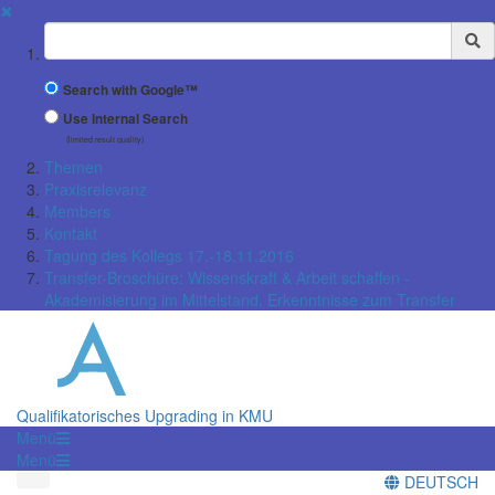
✖
Suchbegriff
Search with Google™
Use Internal Search
(limited result quality)
Themen
Praxisrelevanz
Members
Kontakt
Tagung des Kollegs 17.-18.11.2016
Transfer-Broschüre: Wissenskraft & Arbeit schaffen -
Akademisierung im Mittelstand. Erkenntnisse zum Transfer
Qualifikatorisches Upgrading in KMU
Menü
Menü
DEUTSCH