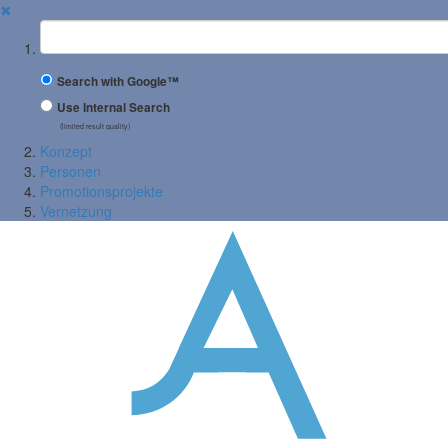
✖
Suchbegriff
Search with Google™
Use Internal Search
(limited result quality)
Konzept
Personen
Promotionsprojekte
Vernetzung