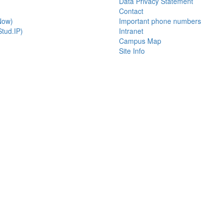
Data Privacy Statement
Contact
Now)
Important phone numbers
tud.IP)
Intranet
Campus Map
Site Info