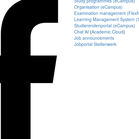
Study programmes (eCampus)
Organisation (eCampus)
Examination management (Flex
Learning Management System (S
Studierendenportal (eCampus)
Chat AI
(
Academic Cloud
)
Job announcements
Jobportal Stellenwerk