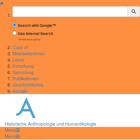
✖
Suchbegriff
Search with Google™
Use Internal Search
(limited result quality)
Copy of
MitarbeiterInnen
Lehre
Forschung
Sammlung
Publikationen
Geschichtliches
Kontakt
Historische Anthropologie und Humanökologie
Menü
Menü