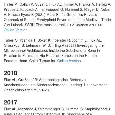
Haller M, Callan K, Susat J, Flux AL, Immel A, Franke A, Herbig A,
Krause J, Kupczok Anne, Fouquet G, Hummel S, Rieger D, Nebel
A, Krause-Kyora B (2021) Mass Burial Genomics Reveals
Outbreak of Enteric Paratyphoid Fever in the Late Medieval Trade
City Lübeck. SSRN Electronic Journal, 10.2139/ssrn.3762113.
Online Version
Taheri S, Yoshida T, Böker K, Foerster R, Jochim L, Flux AL,
Grosskopf B, Lehmann W, Schilling A (2021) Investigating the
Microchannel Architectures Inside the Subchondral Bone in
Relation to Estimated Hip Reaction Forces on the Human
Femoral Head. Calcif Tissue Int.
Online Version
2018
Flux AL, Großkopf B: Anthropologischer Bericht zu
Knochenfunden am Niedersächsischen Landtag. Hannoversche
Geschichtsblätter 72, 21-28.
2017
Flux AL, Mazanec J, Strommenger B, Hummel S: Staphylococcus
aureus Sequences from Osteomyelitic Specimens of a