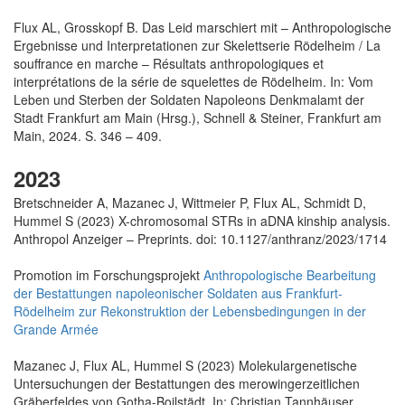
Flux AL, Grosskopf B. Das Leid marschiert mit – Anthropologische
Ergebnisse und Interpretationen zur Skelettserie Rödelheim / La
souffrance en marche – Résultats anthropologiques et
interprétations de la série de squelettes de Rödelheim. In: Vom
Leben und Sterben der Soldaten Napoleons Denkmalamt der
Stadt Frankfurt am Main (Hrsg.), Schnell & Steiner, Frankfurt am
Main, 2024. S. 346 – 409.
2023
Bretschneider A, Mazanec J, Wittmeier P, Flux AL, Schmidt D,
Hummel S (2023) X-chromosomal STRs in aDNA kinship analysis.
Anthropol Anzeiger – Preprints. doi: 10.1127/anthranz/2023/1714
Promotion im Forschungsprojekt
Anthropologische Bearbeitung
der Bestattungen napoleonischer Soldaten aus Frankfurt-
Rödelheim zur Rekonstruktion der Lebensbedingungen in der
Grande Armée
Mazanec J, Flux AL, Hummel S (2023) Molekulargenetische
Untersuchungen der Bestattungen des merowingerzeitlichen
Gräberfeldes von Gotha-Boilstädt. In: Christian Tannhäuser