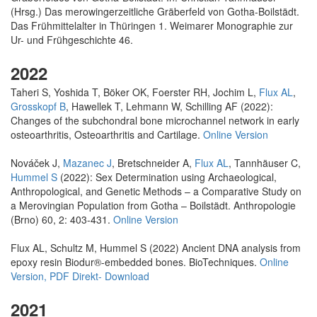
(Hrsg.) Das merowingerzeitliche Gräberfeld von Gotha-Boilstädt.
Das Frühmittelalter in Thüringen 1. Weimarer Monographie zur
Ur- und Frühgeschichte 46.
2022
Taheri S, Yoshida T, Böker OK, Foerster RH, Jochim L,
Flux AL
,
Grosskopf B
, Hawellek T, Lehmann W, Schilling AF (2022):
Changes of the subchondral bone microchannel network in early
osteoarthritis, Osteoarthritis and Cartilage.
Online Version
Nováček J,
Mazanec J
, Bretschneider A,
Flux AL
, Tannhäuser C,
Hummel S
(2022): Sex Determination using Archaeological,
Anthropological, and Genetic Methods – a Comparative Study on
a Merovingian Population from Gotha – Boilstädt. Anthropologie
(Brno) 60, 2: 403-431.
Online Version
Flux AL, Schultz M, Hummel S (2022) Ancient DNA analysis from
epoxy resin Biodur®-embedded bones. BioTechniques.
Online
Version,
PDF Direkt- Download
2021