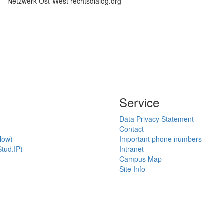
Netzwerk Ost-West rechtsdialog.org
Service
Data Privacy Statement
Contact
Now)
Important phone numbers
tud.IP)
Intranet
Campus Map
Site Info