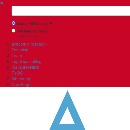
✖
Suchbegriff
Search with Google™
Use Internal Search
(limited result quality)
academic research
Teaching
Team
Legal consulting
Klausurenklinik
ReOS
Mentoring
New Page