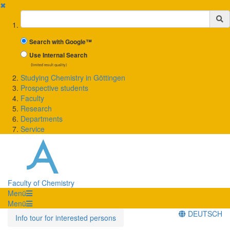
✖
Suchbegriff
Search with Google™
Use Internal Search
(limited result quality)
Studying Chemistry in Göttingen
Prospective students
Faculty
Research
Departments
Service
Faculty of Chemistry
Menü
Menü
DEUTSCH
Info tour for interested persons