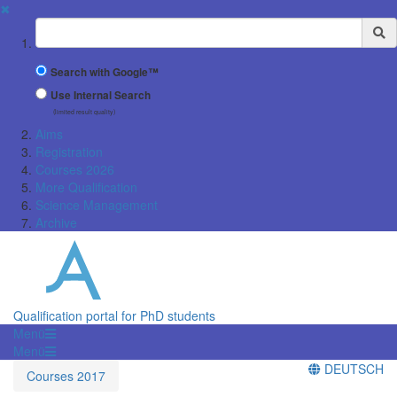
✖
Suchbegriff
Search with Google™
Use Internal Search
(limited result quality)
Aims
Registration
Courses 2026
More Qualification
Science Management
Archive
Qualification portal for PhD students
Menü
Menü
DEUTSCH
Courses 2017