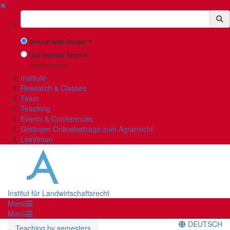
✖
Suchbegriff
Search with Google™
Use Internal Search
(limited result quality)
Institute
Research & Classes
Team
Teaching
Events & Conferences
Göttinger Onlinebeiträge zum Agrarrecht
LexVinum
Institut für Landwirtschaftsrecht
Menü
Menü
DEUTSCH
Teaching by semesters