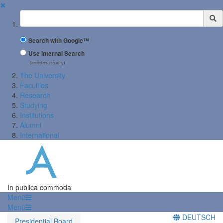
✖
Suchbegriff
Search with Google™
Use Internal Search
(limited result quality)
The University
Faculties
Research
Studying
Institutions
Alumni
International
In publica commoda
Menü
Menü
DEUTSCH
Presidential Board