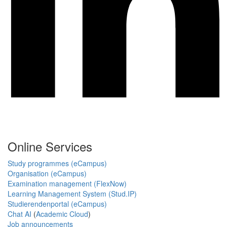
Online Services
Study programmes (eCampus)
Organisation (eCampus)
Examination management (FlexNow)
Learning Management System (Stud.IP)
Studierendenportal (eCampus)
Chat AI
(
Academic Cloud
)
Job announcements