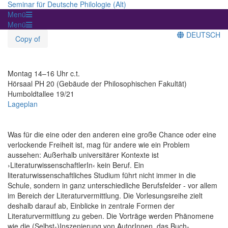
Seminar für Deutsche Philologie (Alt)
Menü
Menü
DEUTSCH
Copy of
Montag 14–16 Uhr c.t.
Hörsaal PH 20 (Gebäude der Philosophischen Fakultät)
Humboldtallee 19/21
Lageplan
Was für die eine oder den anderen eine große Chance oder eine
verlockende Freiheit ist, mag für andere wie ein Problem
aussehen: Außerhalb universitärer Kontexte ist
›LiteraturwissenschaftlerIn‹ kein Beruf. Ein
literaturwissenschaftliches Studium führt nicht immer in die
Schule, sondern in ganz unterschiedliche Berufsfelder - vor allem
im Bereich der Literaturvermittlung. Die Vorlesungsreihe zielt
deshalb darauf ab, Einblicke in zentrale Formen der
Literaturvermittlung zu geben. Die Vorträge werden Phänomene
wie die (Selbst-)Inszenierung von AutorInnen, das Buch-