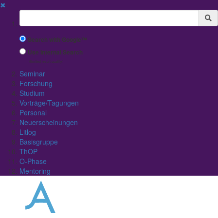
✖
Suchbegriff
Search with Google™
Use Internal Search
(limited result quality)
Seminar
Forschung
Studium
Vorträge/Tagungen
Personal
Neuerscheinungen
Litlog
Basisgruppe
ThOP
O-Phase
Mentoring