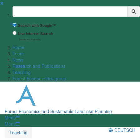
✖
Suchbegriff
Search with Google™
Use Internal Search
(limited result quality)
Home
Team
News
Research and Publications
Teaching
Forest Econometrics group
Forest Economics and Sustainable Land-use Planning
Menü
Menü
DEUTSCH
Teaching