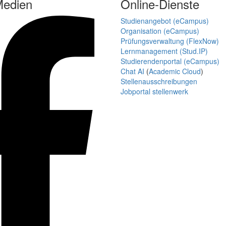
Medien
Online-Dienste
Studienangebot (eCampus)
Organisation (eCampus)
Prüfungsverwaltung (FlexNow)
Lernmanagement (Stud.IP)
Studierendenportal (eCampus)
Chat AI
(
Academic Cloud
)
Stellenausschreibungen
Jobportal stellenwerk