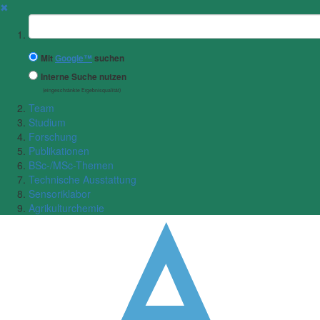
✖
Suchbegriff
Mit
Google™
suchen
Interne Suche nutzen
(eingeschränkte Ergebnisqualität)
Team
Studium
Forschung
Publikationen
BSc-/MSc-Themen
Technische Ausstattung
Sensoriklabor
Agrikulturchemie