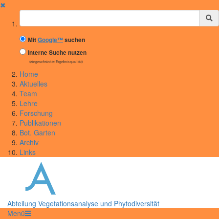
✖
Suchbegriff
Mit
Google™
suchen
Interne Suche nutzen
(eingeschränkte Ergebnisqualität)
Home
Aktuelles
Team
Lehre
Forschung
Publikationen
Bot. Garten
Archiv
Links
Abteilung Vegetationsanalyse und Phytodiversität
Menü