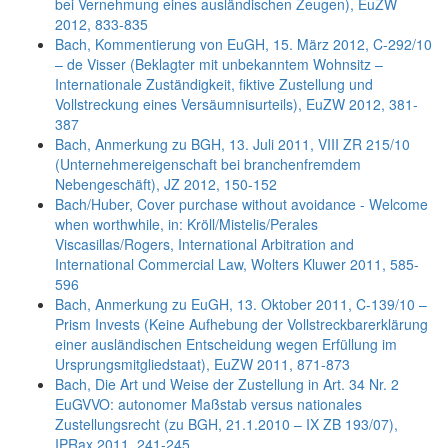
bei Vernehmung eines ausländischen Zeugen), EuZW
2012, 833-835
Bach, Kommentierung von EuGH, 15. März 2012, C-292/10
– de Visser (Beklagter mit unbekanntem Wohnsitz –
Internationale Zuständigkeit, fiktive Zustellung und
Vollstreckung eines Versäumnisurteils), EuZW 2012, 381-
387
Bach, Anmerkung zu BGH, 13. Juli 2011, VIII ZR 215/10
(Unternehmereigenschaft bei branchenfremdem
Nebengeschäft), JZ 2012, 150-152
Bach/Huber, Cover purchase without avoidance - Welcome
when worthwhile, in: Kröll/Mistelis/Perales
Viscasillas/Rogers, International Arbitration and
International Commercial Law, Wolters Kluwer 2011, 585-
596
Bach, Anmerkung zu EuGH, 13. Oktober 2011, C-139/10 –
Prism Invests (Keine Aufhebung der Vollstreckbarerklärung
einer ausländischen Entscheidung wegen Erfüllung im
Ursprungsmitgliedstaat), EuZW 2011, 871-873
Bach, Die Art und Weise der Zustellung in Art. 34 Nr. 2
EuGVVO: autonomer Maßstab versus nationales
Zustellungsrecht (zu BGH, 21.1.2010 – IX ZB 193/07),
IPRax 2011, 241-245