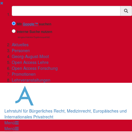
✖
Suchbegriff
Mit
Google™
suchen
Interne Suche nutzen
(eingeschränkte Ergebnisqualität)
Aktuelles
Personen
Georg-August-Moot
Open Access Lehre
Open Access Forschung
Promotionen
Lehrveranstaltungen
Lehrstuhl für Bürgerliches Recht, Medizinrecht, Europäisches und
Internationales Privatrecht
Menü
Menü