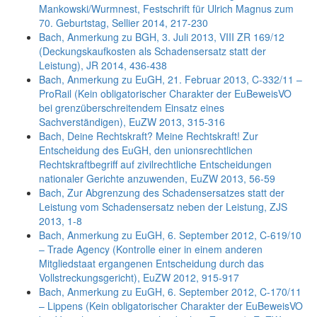
Mankowski/Wurmnest, Festschrift für Ulrich Magnus zum
70. Geburtstag, Sellier 2014, 217-230
Bach, Anmerkung zu BGH, 3. Juli 2013, VIII ZR 169/12
(Deckungskaufkosten als Schadensersatz statt der
Leistung), JR 2014, 436-438
Bach, Anmerkung zu EuGH, 21. Februar 2013, C-332/11 –
ProRail (Kein obligatorischer Charakter der EuBeweisVO
bei grenzüberschreitendem Einsatz eines
Sachverständigen), EuZW 2013, 315-316
Bach, Deine Rechtskraft? Meine Rechtskraft! Zur
Entscheidung des EuGH, den unionsrechtlichen
Rechtskraftbegriff auf zivilrechtliche Entscheidungen
nationaler Gerichte anzuwenden, EuZW 2013, 56-59
Bach, Zur Abgrenzung des Schadensersatzes statt der
Leistung vom Schadensersatz neben der Leistung, ZJS
2013, 1-8
Bach, Anmerkung zu EuGH, 6. September 2012, C-619/10
– Trade Agency (Kontrolle einer in einem anderen
Mitgliedstaat ergangenen Entscheidung durch das
Vollstreckungsgericht), EuZW 2012, 915-917
Bach, Anmerkung zu EuGH, 6. September 2012, C-170/11
– Lippens (Kein obligatorischer Charakter der EuBeweisVO