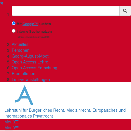
✖
Suchbegriff
Mit
Google™
suchen
Interne Suche nutzen
(eingeschränkte Ergebnisqualität)
Aktuelles
Personen
Georg-August-Moot
Open Access Lehre
Open Access Forschung
Promotionen
Lehrveranstaltungen
Lehrstuhl für Bürgerliches Recht, Medizinrecht, Europäisches und
Internationales Privatrecht
Menü
Menü