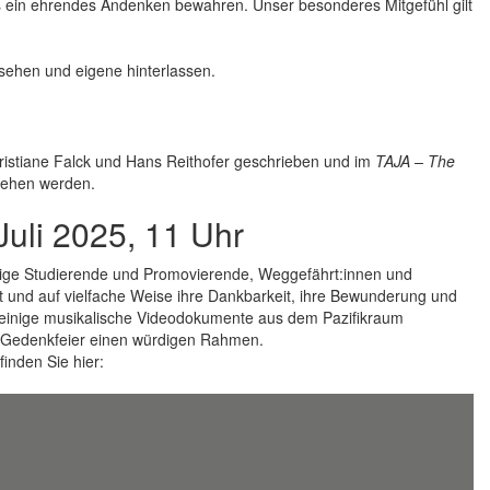
ts ein ehrendes Andenken bewahren. Unser besonderes Mitgefühl gilt
ehen und eigene hinterlassen.
ristiane Falck und Hans Reithofer geschrieben und im
TAJA – The
ehen werden.
uli 2025, 11 Uhr
alige Studierende und Promovierende, Weggefährt:innen und
lt und auf vielfache Weise ihre Dankbarkeit, ihre Bewunderung und
 einige musikalische Videodokumente aus dem Pazifikraum
e Gedenkfeier einen würdigen Rahmen.
inden Sie hier: