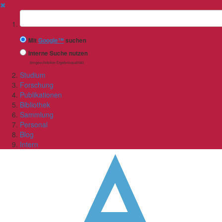
✖
Suchbegriff
Mit
Google™
suchen
Interne Suche nutzen
(eingeschränkte Ergebnisqualität)
Studium
Forschung
Publikationen
Bibliothek
Sammlung
Personal
Blog
Intern