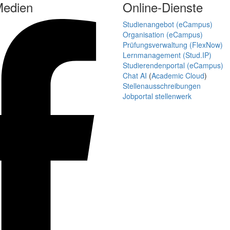
Medien
Online-Dienste
Studienangebot (eCampus)
Organisation (eCampus)
Prüfungsverwaltung (FlexNow)
Lernmanagement (Stud.IP)
Studierendenportal (eCampus)
Chat AI
(
Academic Cloud
)
Stellenausschreibungen
Jobportal stellenwerk