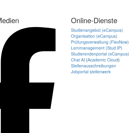
Medien
Online-Dienste
Studienangebot (eCampus)
Organisation (eCampus)
Prüfungsverwaltung (FlexNow)
Lernmanagement (Stud.IP)
Studierendenportal (eCampus)
Chat AI
(
Academic Cloud
)
Stellenausschreibungen
Jobportal stellenwerk