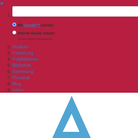
✖
Suchbegriff
Mit
Google™
suchen
Interne Suche nutzen
(eingeschränkte Ergebnisqualität)
Studium
Forschung
Publikationen
Bibliothek
Sammlung
Personal
Blog
Intern