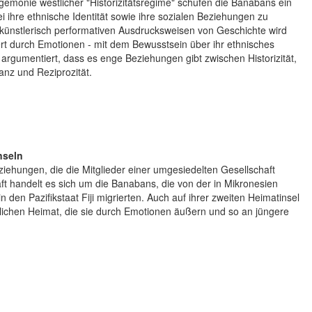
monie westlicher "Historizitätsregime" schufen die Banabans ein
 ihre ethnische Identität sowie ihre sozialen Beziehungen zu
d künstlerisch performativen Ausdrucksweisen von Geschichte wird
iert durch Emotionen - mit dem Bewusstsein über ihr ethnisches
 argumentiert, dass es enge Beziehungen gibt zwischen Historizität,
anz und Reziprozität.
nseln
iehungen, die die Mitglieder einer umgesiedelten Gesellschaft
aft handelt es sich um die Banabans, die von der in Mikronesien
n den Pazifikstaat Fiji migrierten. Auch auf ihrer zweiten Heimatinsel
ünglichen Heimat, die sie durch Emotionen äußern und so an jüngere