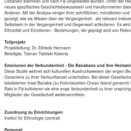
Ozeanien stammen und nach Fiji umgesiedelt wurden. Unter der Hege
neues spezifisches Geschichtsbewusstsein und transformierten dabei
Anderen. Mit der Analyse einiger ihrer schriftlichen, mündlichen un
gezeigt, wie sie Wissen über die Vergangenheit - als relevant index
Selbstsein in der Vergangenheit und Gegenwart artikulieren. Es wird
Ethnizität und Emotionen - Beziehungen, die geprägt sind von Relev
Teilprojekt
Projektleitung: Dr. Elfriede Hermann
Beteiligte: Taiman Tebitaki Kokoria
Emotionen der Verbundenheit - Die Banabans und ihre Heimati
Diese Studie widmet sich kulturellen Ausdrucksweisen der engen Bez
Ozeaniens zu ihrer Herkunftsinsel unterhalten. Bei dieser Gesellsch
lokalisierten Insel Banaba (zu Kolonialzeiten Ocean Island genannt) i
Rabi in Fiji kultivieren sie eine enge Verbundenheit zu ihrer urspr
Mitglieder der Gesellschaft weitervermitteln.
Zuordnung zu Einrichtungen:
Institut für Ethnologie (zentral)
Personal: