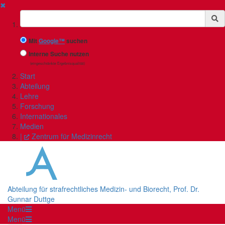
✖
Suchbegriff
Mit
Google™
suchen
Interne Suche nutzen
(eingeschränkte Ergebnisqualität)
Start
Abteilung
Lehre
Forschung
Internationales
Medien
|
Zentrum für Medizinrecht
Abteilung für strafrechtliches Medizin- und Biorecht, Prof. Dr.
Gunnar Duttge
Menü
Menü