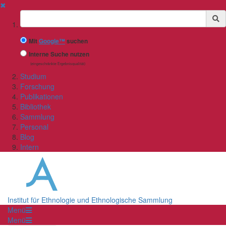
✖
Suchbegriff
Mit
Google™
suchen
Interne Suche nutzen
(eingeschränkte Ergebnisqualität)
Studium
Forschung
Publikationen
Bibliothek
Sammlung
Personal
Blog
Intern
Institut für Ethnologie und Ethnologische Sammlung
Menü
Menü