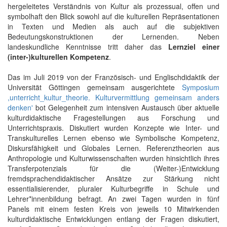
hergeleitetes Verständnis von Kultur als prozessual, offen und
symbolhaft den Blick sowohl auf die kulturellen Repräsentationen
in Texten und Medien als auch auf die subjektiven
Bedeutungskonstruktionen der Lernenden. Neben
landeskundliche Kenntnisse tritt daher das
Lernziel einer
(inter-)kulturellen Kompetenz
.
Das im Juli 2019 von der Französisch- und Englischdidaktik der
Universität Göttingen gemeinsam ausgerichtete
Symposium
,unterricht_kultur_theorie. Kulturvermittlung gemeinsam anders
denken'
bot Gelegenheit zum intensiven Austausch über aktuelle
kulturdidaktische Fragestellungen aus Forschung und
Unterrichtspraxis. Diskutiert wurden Konzepte wie Inter- und
Transkulturelles Lernen ebenso wie Symbolische Kompetenz,
Diskursfähigkeit und Globales Lernen. Referenztheorien aus
Anthropologie und Kulturwissenschaften wurden hinsichtlich ihres
Transferpotenzials für die (Weiter-)Entwicklung
fremdsprachendidaktischer Ansätze zur Stärkung nicht
essentialisierender, pluraler Kulturbegriffe in Schule und
Lehrer*innenbildung befragt. An zwei Tagen wurden in fünf
Panels mit einem festen Kreis von jeweils 10 Mitwirkenden
kulturdidaktische Entwicklungen entlang der Fragen diskutiert,