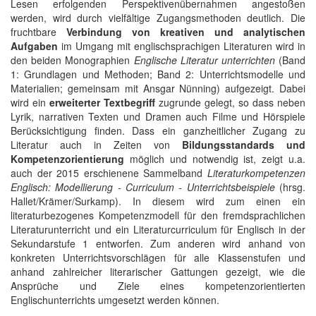
Lesen erfolgenden Perspektivenübernahmen angestoßen
werden, wird durch vielfältige Zugangsmethoden deutlich. Die
fruchtbare
Verbindung von kreativen und analytischen
Aufgaben
im Umgang mit englischsprachigen Literaturen wird in
den beiden Monographien
Englische Literatur unterrichten
(Band
1: Grundlagen und Methoden; Band 2: Unterrichtsmodelle und
Materialien; gemeinsam mit Ansgar Nünning) aufgezeigt. Dabei
wird ein
erweiterter Textbegriff
zugrunde gelegt, so dass neben
Lyrik, narrativen Texten und Dramen auch Filme und Hörspiele
Berücksichtigung finden. Dass ein ganzheitlicher Zugang zu
Literatur auch in Zeiten von
Bildungsstandards und
Kompetenzorientierung
möglich und notwendig ist, zeigt u.a.
auch der 2015 erschienene Sammelband
Literaturkompetenzen
Englisch: Modellierung - Curriculum - Unterrichtsbeispiele
(hrsg.
Hallet/Krämer/Surkamp). In diesem wird zum einen ein
literaturbezogenes Kompetenzmodell für den fremdsprachlichen
Literaturunterricht und ein Literaturcurriculum für Englisch in der
Sekundarstufe 1 entworfen. Zum anderen wird anhand von
konkreten Unterrichtsvorschlägen für alle Klassenstufen und
anhand zahlreicher literarischer Gattungen gezeigt, wie die
Ansprüche und Ziele eines kompetenzorientierten
Englischunterrichts umgesetzt werden können.