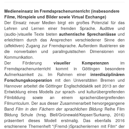
Medieneinsatz im Fremdsprachenunterricht (insbesondere
Filme, Hörspiele und Bilder sowie Virtual Exchange)
Der Einsatz neuer Medien birgt ein großes Potenzial für das
Lehren und Lernen einer fremden Sprache. Auditive und
(audio-)visuelle Texte bieten
authentische Sprechanlässe
und
erleichtern durch das Ansprechen verschiedener Sinne den
(affektiven) Zugang zur Fremdsprache. Außerdem illustrieren sie
die nonverbalen und paralinguistischen Dimensionen von
Kommunikation.
Der Förderung
visueller Kompetenzen
im
Fremdsprachenunterricht kommt in Göttingen besondere
Aufmerksamkeit zu. Im Rahmen einer
interdisziplinären
Forschungskooperation
mit den Universitäten Bremen und
Hannover arbeitet die Göttinger Englischdidaktik seit 2013 an der
Entwicklung eines Modells zur sprach- und kulturübergreifenden
Filmbildung sowie an einem sprachenübergreifenden
Filmurriculum. Der aus dieser Zusammenarbeit hervorgegangene
Band
Film in den Fächern der sprachlichen Bildung
Reihe Film
Bildung Schule (hrsg. Blell/Grünewald/Kepser/Surkamp, 2016)
präsentiert dieses Modell erstmalig. Das ebenfalls 2016
erschienene Themenheft "(Fremd-)Sprachenlernen mit Film" der