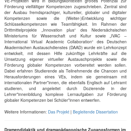
VE-Projekten wird in Bildungskontexten großes Potenzial zur
Förderung vielfältiger Kompetenzen zugeschrieben. Zentral sind
der Ausbau fremdsprachiger, kultureller, globaler und digitaler
Kompetenzen sowie die (Weiter-)Entwicklung wichtiger
Schlüsselkompetenzen wie Teamfähigkeit. Im Rahmen der
Drittmittelprojekte „Innovation plus“ des Niedersächsischen
Ministeriums für Wissenschaft und Kultur sowie „IVAC –
International Virtual Academic Collaboration“ des Deutschen
Akademischen Austauschdienstes (DAAD) wurde ein Lehrkonzept
entwickelt, mit dessen Hilfe zukünftige Lehrkräfte auf die
Umsetzung eigener virtueller Austauschprojekte sowie die
Förderung globaler Kompetenzen vorbereitet werden sollen.
Dabei erfahren Studierende als Teilnehmende die Chancen und
Herausforderungen eines VEs, indem sie gemeinsam mit
internationalen Partner*innen, die ebenfalls Englisch auf Lehramt
studieren, und angeleitet durch Dozierende in der
Lehrer*innenbildung komplexe Lernaufgaben zur Förderung
globaler Kompetenzen bei Schüler*innen entwerfen.
Weitere Informationen:
Das Projekt
|
Begleitende Dissertation
Dramendidaktik und dramapädagogische Zugangsformen im