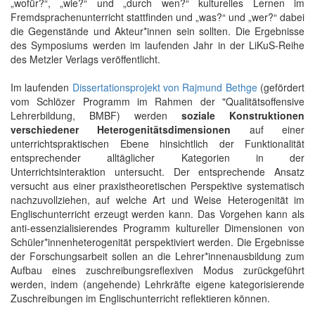
„wofür?“, „wie?“ und „durch wen?“ kulturelles Lernen im
Fremdsprachenunterricht stattfinden und „was?“ und „wer?“ dabei
die Gegenstände und Akteur*innen sein sollten. Die Ergebnisse
des Symposiums werden im laufenden Jahr in der LiKuS-Reihe
des Metzler Verlags veröffentlicht.
Im laufenden
Dissertationsprojekt von Rajmund Bethge
(gefördert
vom Schlözer Programm im Rahmen der "Qualitätsoffensive
Lehrerbildung, BMBF) werden
soziale Konstruktionen
verschiedener Heterogenitätsdimensionen
auf einer
unterrichtspraktischen Ebene hinsichtlich der Funktionalität
entsprechender alltäglicher Kategorien in der
Unterrichtsinteraktion untersucht. Der entsprechende Ansatz
versucht aus einer praxistheoretischen Perspektive systematisch
nachzuvollziehen, auf welche Art und Weise Heterogenität im
Englischunterricht erzeugt werden kann. Das Vorgehen kann als
anti-essenzialisierendes Programm kultureller Dimensionen von
Schüler*innenheterogenität perspektiviert werden. Die Ergebnisse
der Forschungsarbeit sollen an die Lehrer*innenausbildung zum
Aufbau eines zuschreibungsreflexiven Modus zurückgeführt
werden, indem (angehende) Lehrkräfte eigene kategorisierende
Zuschreibungen im Englischunterricht reflektieren können.