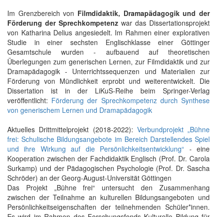
Im Grenzbereich von
Filmdidaktik, Dramapädagogik und der
Förderung der Sprechkompetenz
war das Dissertationsprojekt
von Katharina Delius angesiedelt. Im Rahmen einer explorativen
Studie in einer sechsten Englischklasse einer Göttinger
Gesamtschule wurden - aufbauend auf theoretischen
Überlegungen zum generischen Lernen, zur Filmdidaktik und zur
Dramapädagogik - Unterrichtssequenzen und Materialien zur
Förderung von Mündlichkeit erprobt und weiterentwickelt. Die
Dissertation ist in der LiKuS-Reihe beim Springer-Verlag
veröffentlicht:
Förderung der Sprechkompetenz durch Synthese
von generischem Lernen und Dramapädagogik
Aktuelles Drittmittelprojekt (2018-2022):
Verbundprojekt „Bühne
frei: Schulische Bildungsangebote im Bereich Darstellendes Spiel
und ihre Wirkung auf die Persönlichkeitsentwicklung“
- eine
Kooperation zwischen der Fachdidaktik Englisch (Prof. Dr. Carola
Surkamp) und der Pädagogischen Psychologie (Prof. Dr. Sascha
Schröder) an der Georg-August-Universität Göttingen
Das Projekt „Bühne frei“ untersucht den Zusammenhang
zwischen der Teilnahme an kulturellen Bildungsangeboten und
Persönlichkeitseigenschaften der teilnehmenden Schüler*innen.
Es wird im Rahmen des Forschungsfonds Kulturelle Bildung für