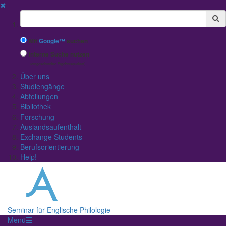
✖
Suchbegriff
Mit
Google™
suchen
Interne Suche nutzen
(eingeschränkte Ergebnisqualität)
Über uns
Studiengänge
Abteilungen
Bibliothek
Forschung
Auslandsaufenthalt
Exchange Students
Berufsorientierung
Help!
Seminar für Englische Philologie
Menü