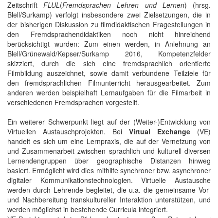
Zeitschrift
FLUL
(
Fremdsprachen Lehren und Lernen
) (hrsg.
Blell/Surkamp) verfolgt insbesondere zwei Zielsetzungen, die in
der bisherigen Diskussion zu filmdidaktischen Fragestellungen in
den Fremdsprachendidaktiken noch nicht hinreichend
berücksichtigt wurden: Zum einen werden, in Anlehnung an
Blell/Grünewald/Kepser/Surkamp 2016, Kompetenzfelder
skizziert, durch die sich eine fremdsprachlich orientierte
Filmbildung auszeichnet, sowie damit verbundene Teilziele für
den fremdsprachlichen Filmunterricht herausgearbeitet. Zum
anderen werden beispielhaft Lernaufgaben für die Filmarbeit in
verschiedenen Fremdsprachen vorgestellt.
Ein weiterer Schwerpunkt liegt auf der (Weiter-)Entwicklung von
Virtuellen Austauschprojekten. Bei
Virtual Exchange
(VE)
handelt es sich um eine Lernpraxis, die auf der Vernetzung von
und Zusammenarbeit zwischen sprachlich und kulturell diversen
Lernendengruppen über geographische Distanzen hinweg
basiert. Ermöglicht wird dies mithilfe synchroner bzw. asynchroner
digitaler Kommunikationstechnologien. Virtuelle Austausche
werden durch Lehrende begleitet, die u.a. die gemeinsame Vor-
und Nachbereitung transkultureller Interaktion unterstützen, und
werden möglichst in bestehende Curricula integriert.