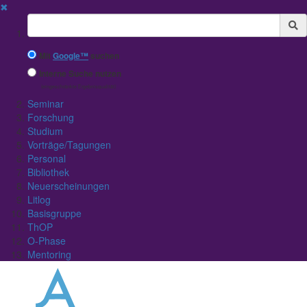
✖
Suchbegriff
Mit
Google™
suchen
Interne Suche nutzen
(eingeschränkte Ergebnisqualität)
Seminar
Forschung
Studium
Vorträge/Tagungen
Personal
Bibliothek
Neuerscheinungen
Litlog
Basisgruppe
ThOP
O-Phase
Mentoring