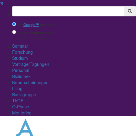
✖
Suchbegriff
Mit
Google™
suchen
Interne Suche nutzen
(eingeschränkte Ergebnisqualität)
Seminar
Forschung
Studium
Vorträge/Tagungen
Personal
Bibliothek
Neuerscheinungen
Litlog
Basisgruppe
ThOP
O-Phase
Mentoring