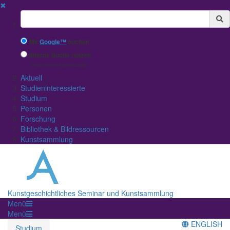
✖
Suchbegriff
Mit
Google™
suchen
Interne Suche nutzen
(eingeschränkte Ergebnisqualität)
Aktuell
Studieninteressierte
Studium
Personen
Forschung
Bibliothek & Bildressourcen
Kunstsammlung
Kunstgeschichtliches Seminar und Kunstsammlung
Menü
Menü
ENGLISH
Studium