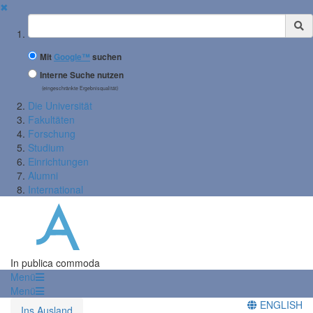
✖
Suchbegriff
Mit
Google™
suchen
Interne Suche nutzen
(eingeschränkte Ergebnisqualität)
Die Universität
Fakultäten
Forschung
Studium
Einrichtungen
Alumni
International
In publica commoda
Menü
Menü
ENGLISH
Ins Ausland