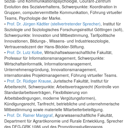
Sozial- und Kommunikationspsychologie, Courant-Zentrum
Evolution des Sozialverhaltens, Schwerpunkte: Koordination in
Gruppen, computervermittelte Kommunikation, Führung virtueller
Teams, Psychologie der Marke.
•
Prof. Dr. Jürgen Kädtler (stellvertretender Sprecher)
, Institut für
Soziologie und Soziologisches Forschungsinstitut Göttingen (sofi),
Schwerpunkte: Innovation und Mitbestimmung, Tarifpolitische
Innovationen, Bildungs-, Wissens- und Industriesoziologie,
Vertrauensdozent der Hans-Böckler-Stiftung.
•
Prof. Dr. Lutz Kolbe
, Wirtschaftswissenschaftliche Fakultät,
Professur für Informationsmanagement, Schwerpunkte:
Wirtschaftsinformatik, Informationsmanagement,
Unternehmensgründung, Innovationsmanagement,
internationales Projektmanagement, Führung virtueller Teams.
•
Prof. Dr. Rüdiger Krause
, Juristische Fakultät, Institut für
Arbeitsrecht, Schwerpunkte: Arbeitsvertragsrecht (Kontrolle von
Standardarbeitsverträgen, Flexibilisierung von
Arbeitsbedingungen, moderne Vergütungsformen),
Kündigungsrecht, Tarifrecht, betriebliche und unternehmerische
Mitbestimmung sowie materielle Mitarbeiterbeteiligung.
•
Prof. Dr. Rainer Marggraf
, Agrarwissenschaftliche Fakultät,
Department für Agrarökonomie und Rurale Entwicklung, Sprecher
des DFG-GRK 1086 und des Promotionsstudiengangs