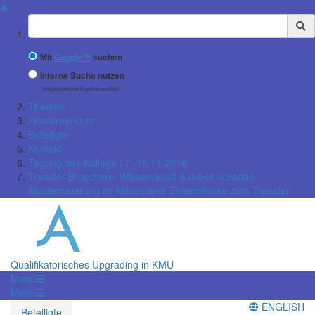
✖
Suchbegriff
Mit
Google™
suchen
Interne Suche nutzen
(eingeschränkte Ergebnisqualität)
Themen
Praxisrelevanz
Beteiligte
Kontakt
Tagung des Kollegs 17.-18.11.2016
Transfer-Broschüre: Wissenskraft & Arbeit schaffen -
Akademisierung im Mittelstand. Erkenntnisse zum Transfer
Qualifikatorisches Upgrading in KMU
Menü
Menü
ENGLISH
Beteiligte