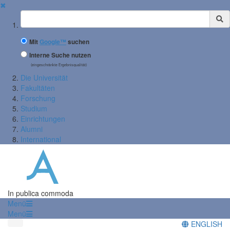
✖
Suchbegriff
Mit
Google™
suchen
Interne Suche nutzen
(eingeschränkte Ergebnisqualität)
Die Universität
Fakultäten
Forschung
Studium
Einrichtungen
Alumni
International
In publica commoda
Menü
Menü
ENGLISH