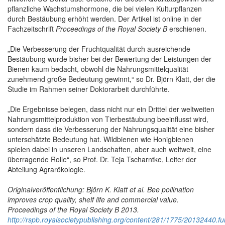
pflanzliche Wachstumshormone, die bei vielen Kulturpflanzen
durch Bestäubung erhöht werden. Der Artikel ist online in der
Fachzeitschrift
Proceedings of the Royal Society B
erschienen.
„Die Verbesserung der Fruchtqualität durch ausreichende
Bestäubung wurde bisher bei der Bewertung der Leistungen der
Bienen kaum bedacht, obwohl die Nahrungsmittelqualität
zunehmend große Bedeutung gewinnt,“ so Dr. Björn Klatt, der die
Studie im Rahmen seiner Doktorarbeit durchführte.
„Die Ergebnisse belegen, dass nicht nur ein Drittel der weltweiten
Nahrungsmittelproduktion von Tierbestäubung beeinflusst wird,
sondern dass die Verbesserung der Nahrungsqualität eine bisher
unterschätzte Bedeutung hat. Wildbienen wie Honigbienen
spielen dabei in unseren Landschaften, aber auch weltweit, eine
überragende Rolle“, so Prof. Dr. Teja Tscharntke, Leiter der
Abteilung Agrarökologie.
Originalveröffentlichung: Björn K. Klatt et al. Bee pollination
improves crop quality, shelf life and commercial value.
Proceedings of the Royal Society B 2013.
http://rspb.royalsocietypublishing.org/content/281/1775/20132440.ful