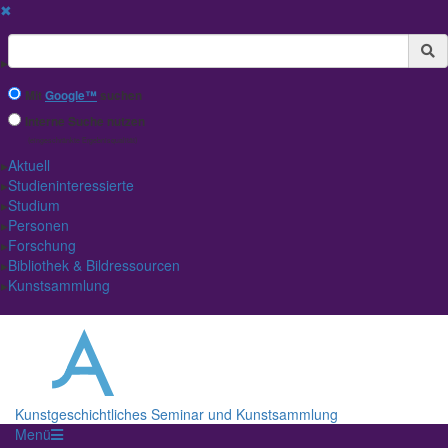
✖
Suchbegriff
Mit
Google™
suchen
Interne Suche nutzen
(eingeschränkte Ergebnisqualität)
Aktuell
Studieninteressierte
Studium
Personen
Forschung
Bibliothek & Bildressourcen
Kunstsammlung
Kunstgeschichtliches Seminar und Kunstsammlung
Menü