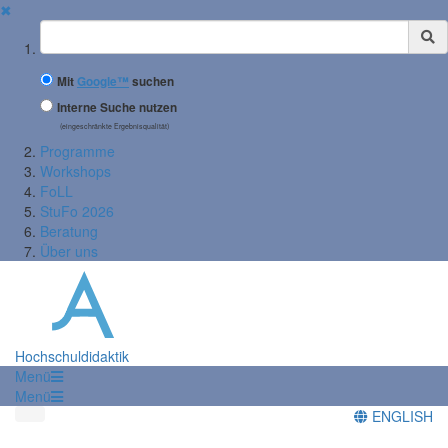
✖
Suchbegriff
Mit
Google™
suchen
Interne Suche nutzen
(eingeschränkte Ergebnisqualität)
Programme
Workshops
FoLL
StuFo 2026
Beratung
Über uns
Hochschuldidaktik
Menü
Menü
ENGLISH